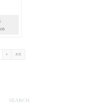
机
535
4
末页
SEARCH