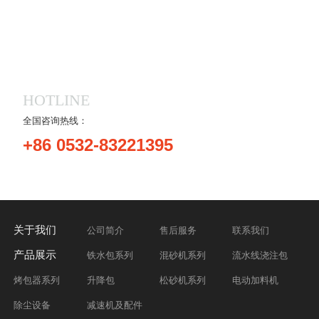
HOTLINE
全国咨询热线：
+86 0532-83221395
关于我们
公司简介
售后服务
联系我们
产品展示
铁水包系列
混砂机系列
流水线浇注包
烤包器系列
升降包
松砂机系列
电动加料机
除尘设备
减速机及配件