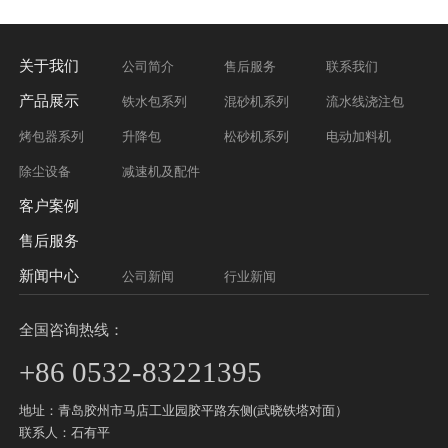
关于我们
公司简介
售后服务
联系我们
产品展示
铁水包系列
混砂机系列
流水线浇注包
烤包器系列
升降包
松砂机系列
电动加料机
除尘设备
减速机及配件
客户案例
售后服务
新闻中心
公司新闻
行业新闻
全国咨询热线：
+86 0532-83221395
地址：青岛胶州市马店工业园胶平路东侧(武晓铁塔对面）
联系人：石有平