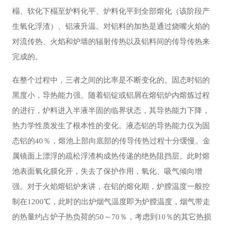
榻、软化下榻至炉料化平、炉料化平到全部熔化（该阶段产
生氧化浮渣）、铝液升温。对铝料的加热是通过烧嘴火焰的
对流传热、火焰和炉墙的辐射传热以及铝料间的传导传热来
完成的。
在整个过程中，三者之间的比率是不断变化的。固态时铝的
黑度小，导热能力强。随着铝锭或铝屑在熔铝炉内熔炼过程
的进行，炉料进入半液半固的临界状态，其导热能力下降，
热力学性质发生了根本性的变化。液态铝的导热能力仅为固
态铝的40％，熔池上部向底部的传导传热过程十分缓慢。金
属镜面上漂浮的疏松浮渣构成热传递的绝热阻挡层。此时熔
池表面氧化膜化开，失去了保护作用，氧化、吸气倾向增
强。对于火焰熔铝炉来讲，在铝的熔化期，炉膛温度一般控
制在1200℃，此时的出炉烟气温度即为炉膛温度，烟气带走
的热量约占炉子热负荷的50～70％，考虑到10％的其它热损