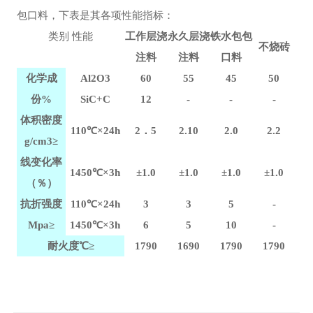
包口料，下表是其各项性能指标：
类别 性能
工作层浇
永久层浇
铁水包包
不烧砖
注料
注料
口料
化学成
Al2O3
60
55
45
50
份%
SiC+C
12
-
-
-
体积密度
110
℃×24h
2
．5
2.10
2.0
2.2
g/cm3
≥
线变化率
1450
℃×3h
±1.0
±1.0
±1.0
±1.0
（％）
抗折强度
110
℃×24h
3
3
5
-
Mpa≥
1450
℃×3h
6
5
10
-
耐火度℃≥
1790
1690
1790
1790